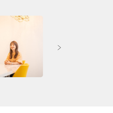
横井小百合さん×田中社長
READ MORE