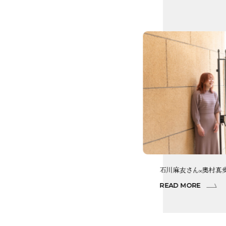
田中社長
石川麻衣さん×奥村真
READ MORE