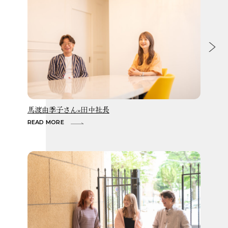
馬渡由季子さん×田中社長
横
READ MORE
R