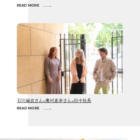
READ MORE
R
石川麻衣さん×奥村真歩さん×田中社長
READ MORE