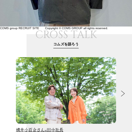
COMS group RECRUIT SITE Copyright © COMS GROUP all rights reserved.
CROSS TALK
コムズを語ろう
横井小百合さん×田中社長
馬