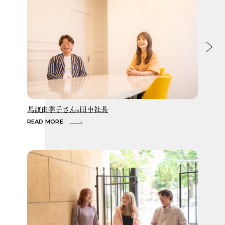
馬渡由季子さん×田中社長
横
READ MORE
R